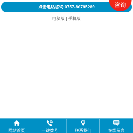
点击电话咨询:0757-86795289
电脑版
|
手机版
网站首页
一键拨号
联系我们
在线留言